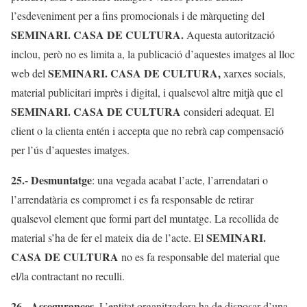
l’esdeveniment per a fins promocionals i de màrqueting del
SEMINARI. CASA DE CULTURA.
Aquesta autorització
inclou, però no es limita a, la publicació d’aquestes imatges al lloc
SEMINARI. CASA DE CULTURA,
web del
xarxes socials,
material publicitari imprès i digital, i qualsevol altre mitjà que el
SEMINARI. CASA DE CULTURA
consideri adequat. El
client o la clienta entén i accepta que no rebrà cap compensació
per l’ús d’aquestes imatges.
25.-
Desmuntatge
: una vegada acabat l’acte, l’arrendatari o
l’arrendatària es compromet i es fa responsable de retirar
qualsevol element que formi part del muntatge. La recollida de
SEMINARI.
material s’ha de fer el mateix dia de l’acte. El
CASA DE CULTURA
no es fa responsable del material que
el/la contractant no reculli.
26.-
Assegurances
. L’entitat organitzadora ha de disposar d’una