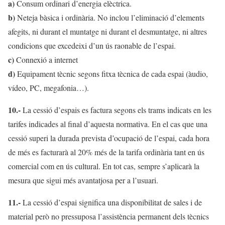
a)
Consum ordinari d’energia elèctrica.
b)
Neteja bàsica i ordinària. No inclou l’eliminació d’elements
afegits, ni durant el muntatge ni durant el desmuntatge, ni altres
condicions que excedeixi d’un ús raonable de l’espai.
c)
Connexió a internet
d)
Equipament tècnic segons fitxa tècnica de cada espai (àudio,
vídeo, PC, megafonia…).
10.-
La cessió d’espais es factura segons els trams indicats en les
tarifes indicades al final d’aquesta normativa. En el cas que una
cessió superi la durada prevista d’ocupació de l’espai, cada hora
de més es facturarà al 20% més de la tarifa ordinària tant en ús
comercial com en ús cultural. En tot cas, sempre s’aplicarà la
mesura que sigui més avantatjosa per a l’usuari.
11.-
La cessió d’espai significa una disponibilitat de sales i de
material però no pressuposa l’assistència permanent dels tècnics