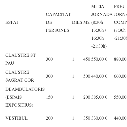
MITJA
PREU
CAPACITAT
JORNADA
JORN
ESPAI
DE
DIES
M2
(8:30h –
COMP
PERSONES
13:30h /
(8:30h
16:30h
-21:30
-21:30h)
CLAUSTRE ST.
300
1
450
550,00 €
880,00
PAU
CLAUSTRE
300
1
500
440,00 €
660,00
SAGRAT COR
DEAMBULATORIS
(ESPAIS
150
1
200
385,00 €
550,00
EXPOSITIUS)
VESTÍBUL
200
1
350
330,00 €
440,00