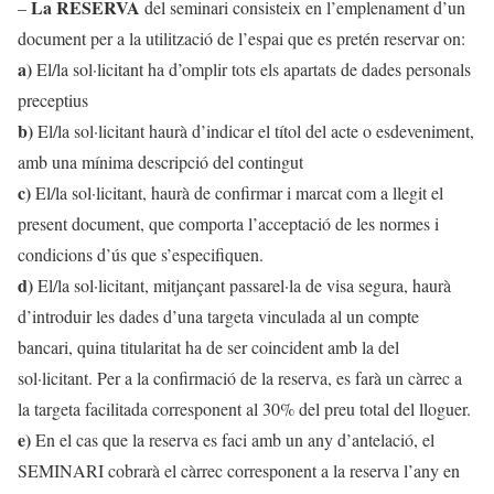
La RESERVA
–
del seminari consisteix en l’emplenament d’un
document per a la utilització de l’espai que es pretén reservar on:
a)
El/la sol·licitant ha d’omplir tots els apartats de dades personals
preceptius
b)
El/la sol·licitant haurà d’indicar el títol del acte o esdeveniment,
amb una mínima descripció del contingut
c)
El/la sol·licitant, haurà de confirmar i marcat com a llegit el
present document, que comporta l’acceptació de les normes i
condicions d’ús que s’especifiquen.
d)
El/la sol·licitant, mitjançant passarel·la de visa segura, haurà
d’introduir les dades d’una targeta vinculada al un compte
bancari, quina titularitat ha de ser coincident amb la del
sol·licitant. Per a la confirmació de la reserva, es farà un càrrec a
la targeta facilitada corresponent al 30% del preu total del lloguer.
e)
En el cas que la reserva es faci amb un any d’antelació, el
SEMINARI cobrarà el càrrec corresponent a la reserva l’any en