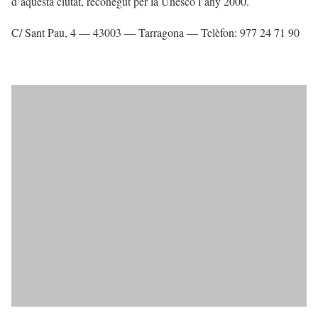
d’aquesta ciutat, reconegut per la Unesco l’any 2000.
C/ Sant Pau, 4 — 43003 — Tarragona — Telèfon: 977 24 71 90